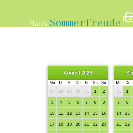
August 2026
Se
Mo
Di
Mi
Do
Fr
Sa
So
Mo
Di
27
28
29
30
31
1
2
31
1
3
4
5
6
7
8
9
7
8
10
11
12
13
14
15
16
14
15
17
18
19
20
21
22
23
21
22