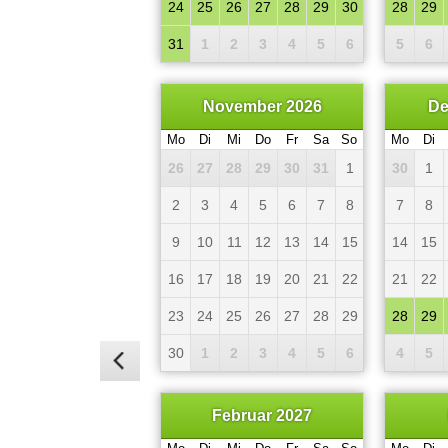
24
25
26
27
28
29
30
28
29
31
1
2
3
4
5
6
5
6
November 2026
De
Mo
Di
Mi
Do
Fr
Sa
So
Mo
Di
26
27
28
29
30
31
1
30
1
2
3
4
5
6
7
8
7
8
9
10
11
12
13
14
15
14
15
16
17
18
19
20
21
22
21
22
23
24
25
26
27
28
29
28
29
30
1
2
3
4
5
6
4
5
Februar 2027